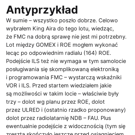
Antyprzykład
W sumie – wszystko poszło dobrze. Celowo
wybrałem King Aira do tego lotu, wiedząc,
że FMC na dobrą sprawę nie jest mi potrzebny.
Lot między GOMEX i ROE mogłem wykonać
lecąc po odpowiednim radialu (164) ROE.
Podejście ILS też nie wymaga w tym samolocie
posługiwania się skomplikowaną elektroniką
i programowania FMC – wystarczą wskaźniki
VOR i ILS. Przed startem wiedziałem jakie
są możliwości w takim locie – właściwie były
trzy – dolot wg planu przez ROE, dolot
przez ULRED i (ostatnio rzadko proponowany)
dolot przez radiolatarnię NDB – FAU. Plus
ewentualnie podejście z widocznością (tym się
zresztą skończyło jeszcze przed osiągnięciem