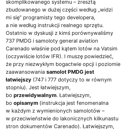
skomplikowanego systemu – zresztą
zbudowanego w dużej części według „widzi
mi się” programisty tego developera,
a nie według instrukcji realnego sprzętu.
Ostatnio w dyskusji z kimś porównywaliśmy
737 PMDG i samoloty general aviation
Carenado właśnie pod kątem lotów na Vatsim
(oczywiście lotów IFR). I muszę powiedzieć,
że przy niezwykłym bogactwie opcji i poziomie
zaawansowania
samolot PMDG jest
łatwiejszy
(747 i 777 dotyczy to w równym
stopniu). Jest łatwiejszym,
bo
przewidywalnym
. Łatwiejszym,
bo
opisanym
(instrukcja jest fenomenalna
w każdym z wymienionych samolotów –
w przeciwieństwie do lakonicznych kilkunastu
stron dokumentów Carenado). Łatwiejszym,