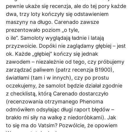
pewnie ukaże się recenzja, ale do tej pory każde
dwa, trzy loty kończyły się odstawieniem
maszyny na długo. Carenado zawsze
prezentowało poziom „o tyle,
o ile”. Samoloty wyglądają ładnie i latają
przyzwoicie. Dopóki nie zaglądamy głębiej – jest
ok. Każde „głębiej” kończy się jednak
zawodem – niezależnie od tego, czy próbujemy
zarządzać paliwem (patrz recenzja B1900),
światłami (tam i w innych), czy po prostu
oczekujemy, że samolot będzie działał zgodnie
z checklistą, którą Carenado dostarczyło
(recenzowania otrzymanego Phenoma
odmówiłem odsyłając długi raport błędów –
brakło mi siły na walkę z niedoróbkami). Jak
to się ma do Vatsim? Pozwólcie, że opowiem