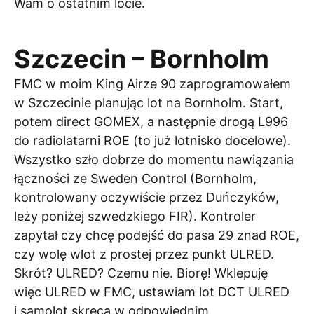
Wam o ostatnim locie.
Szczecin – Bornholm
FMC w moim King Airze 90 zaprogramowałem
w Szczecinie planując lot na Bornholm. Start,
potem direct GOMEX, a następnie drogą L996
do radiolatarni ROE (to już lotnisko docelowe).
Wszystko szło dobrze do momentu nawiązania
łączności ze Sweden Control (Bornholm,
kontrolowany oczywiście przez Duńczyków,
leży poniżej szwedzkiego FIR). Kontroler
zapytał czy chcę podejść do pasa 29 znad ROE,
czy wolę wlot z prostej przez punkt ULRED.
Skrót? ULRED? Czemu nie. Biorę! Wklepuję
więc ULRED w FMC, ustawiam lot DCT ULRED
i samolot skręca w odpowiednim