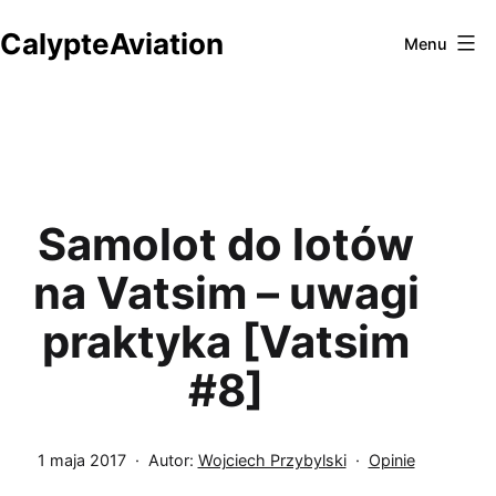
Przejdź
CalypteAviation
do
Menu
treści
Samolot do lotów
na Vatsim – uwagi
praktyka [Vatsim
#8]
Opublikowano
Umieszczono
1 maja 2017
Autor:
Wojciech Przybylski
Opinie
w