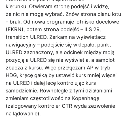
kierunku. Otwieram stronę podejść i widzę,
że nic nie mogę wybrać. Znów strona planu lotu
– brak. Od nowa programuje lotnisko docelowe
(EKRN), potem strona podejść – ILS 29,
transition ULRED. Zerkam na wyświetlacz
nawigacyjny – podejście się wklepało, punkt
ULRED zaznaczony, ale odcinek między moją
pozycją a ULRED się nie wyświetla, a samolot
zbacza z kursu. Więc przełączam AP w tryb
HDG, kręcę gałką by ustawić kurs mniej więcej
na ULRED i dalej lecę kontrolując kurs
samodzielnie. Równolegle z tymi działaniami
zmieniam częstotliwość na Kopenhagę
(zalogowany kontroler CTR wyda zezwolenie
na lądowanie).