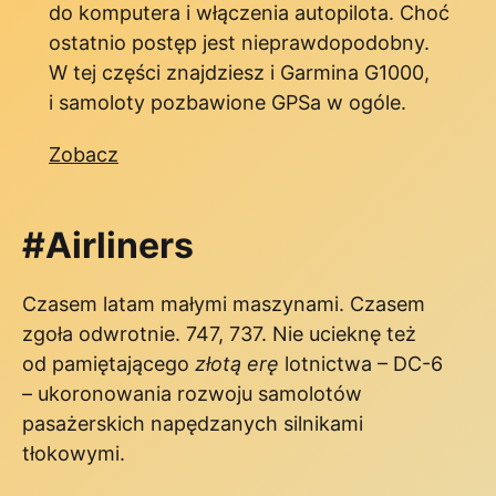
do komputera i włączenia autopilota. Choć
ostatnio postęp jest nieprawdopodobny.
W tej części znajdziesz i Garmina G1000,
i samoloty pozbawione GPSa w ogóle.
Zobacz
#Airliners
Czasem latam małymi maszynami. Czasem
zgoła odwrotnie. 747, 737. Nie ucieknę też
od pamiętającego
złotą erę
lotnictwa – DC-6
– ukoronowania rozwoju samolotów
pasażerskich napędzanych silnikami
tłokowymi.