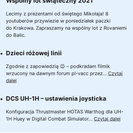
Wspólny lot świąteczny 2021
Lecimy z prezentami od świętego Mikołaja! 8
youtuberów przywiezie w poniedziałek paczki
do Krakowa. Zapraszamy na wspólny lot z Rovaniemi
do Balic.
Dzieci różowej linii
Zgodnie z zapowiedzią 😉 – podkradam filmik
wrzucony na dawnym forum pl-vacc przez…
Czytaj
Dzieci
dalej
różowej
linii
DCS UH-1H – ustawienia joysticka
Konfiguracja Thrustmaster HOTAS Warthog dla UH-
DCS
1H Huey w Digital Combat Simulator…
Czytaj dalej
UH-
1H