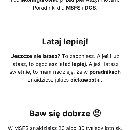
Poradniki dla
MSFS
i
DCS
.
Lataj lepiej!
Jeszcze nie latasz?
To zaczniesz. A jeśli już
latasz, to będziesz latać
lepiej
. A jeśli latasz
świetnie, to mam nadzieję, że w
poradnikach
znajdziesz jakieś
ciekawostki
.
Baw się dobrze 🙂
W MSFS znajdziejsz 20 albo 30 tysięcy lotnisk.