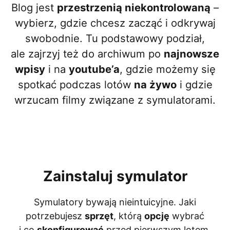
Blog jest
przestrzenią niekontrolowaną
–
wybierz, gdzie chcesz zacząć i odkrywaj
swobodnie. Tu podstawowy podział,
ale zajrzyj też do archiwum po
najnowsze
wpisy
i na
youtube’a
, gdzie możemy się
spotkać podczas lotów
na żywo
i gdzie
wrzucam filmy związane z symulatorami.
Zainstaluj symulator
Symulatory bywają nieintuicyjne. Jaki
potrzebujesz
sprzęt
, którą
opcję
wybrać
i co
skonfigurować
przed pierwszym lotem.