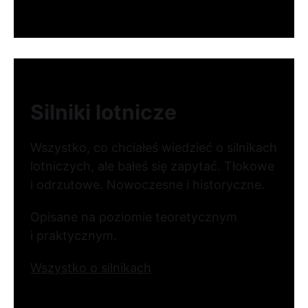
Silniki lotnicze
Wszystko, co chciałeś wiedzieć o silnikach
lotniczych, ale bałeś się zapytać. Tłokowe
i odrzutowe. Nowoczesne i historyczne.
Opisane na poziomie teoretycznym
i praktycznym.
Wszystko o silnikach