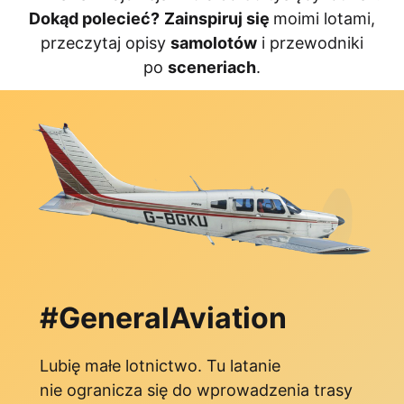
Dokąd polecieć?
Zainspiruj się
moimi lotami,
przeczytaj opisy
samolotów
i przewodniki
po
sceneriach
.
#GeneralAviation
Lubię małe lotnictwo. Tu latanie
nie ogranicza się do wprowadzenia trasy