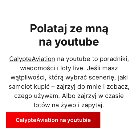
–
ustaw
joyst
Polataj ze mną
na youtube
CalypteAviation
na youtube to poradniki,
wiadomości i loty live. Jeśli masz
wątpliwości, którą wybrać scenerię, jaki
samolot kupić – zajrzyj do mnie i zobacz,
czego używam. Albo zajrzyj w czasie
lotów na żywo i zapytaj.
CalypteAviation na youtubie