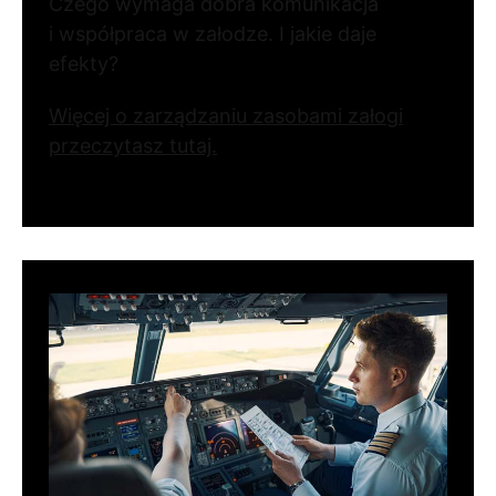
Czego wymaga dobra komunikacja
i współpraca w załodze. I jakie daje
efekty?
Więcej o zarządzaniu zasobami załogi
przeczytasz tutaj.