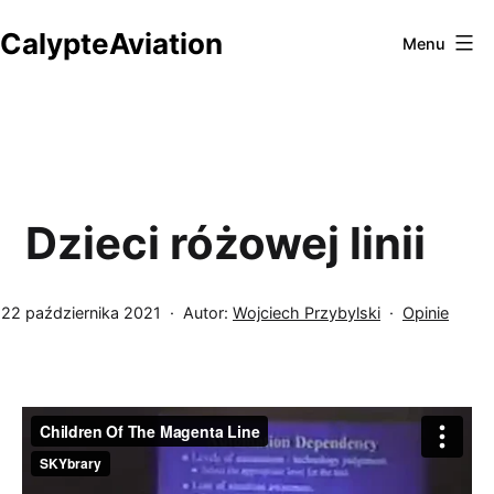
Przejdź
CalypteAviation
do
Menu
treści
Dzieci różowej linii
Opublikowano
Umieszczo
22 października 2021
Autor:
Wojciech Przybylski
Opinie
w
kategoriach: