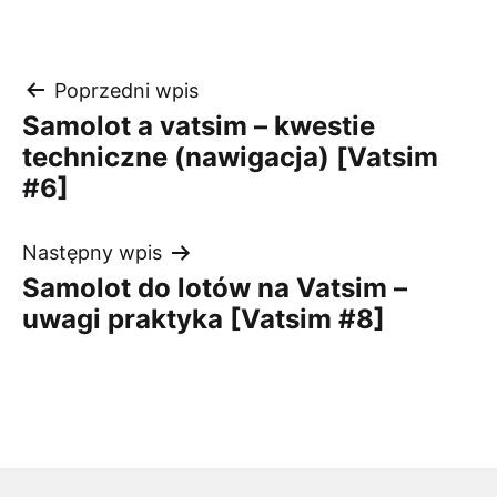
Nawigacja
Poprzedni wpis
Samolot a vatsim – kwestie
wpisu
techniczne (nawigacja) [Vatsim
#6]
Następny wpis
Samolot do lotów na Vatsim –
uwagi praktyka [Vatsim #8]