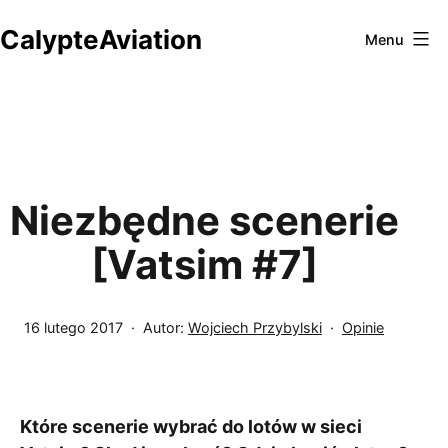
Przejdź
CalypteAviation
do
Menu
treści
Niezbędne scenerie
[Vatsim #7]
Opublikowano
Umieszczono
16 lutego 2017
Autor:
Wojciech Przybylski
Opinie
w
kategoriach:
Które scenerie wybrać do lotów w sieci