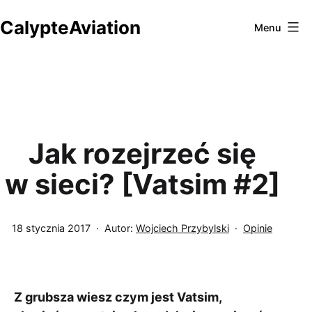
Przejdź
CalypteAviation
do
Menu
treści
Jak rozejrzeć się
w sieci? [Vatsim #2]
Opublikowano
Umieszczono
18 stycznia 2017
Autor:
Wojciech Przybylski
Opinie
w
kategoriach:
Z grubsza wiesz czym jest Vatsim,