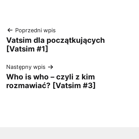
Nawigacja
Poprzedni wpis
Vatsim dla początkujących
wpisu
[Vatsim #1]
Następny wpis
Who is who – czyli z kim
rozmawiać? [Vatsim #3]