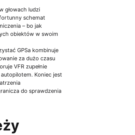
 w głowach ludzi
efortunny schemat
iczenia – bo jak
z tych obiektów w swoim
orzystać GPSa kombinuje
dowanie za dużo czasu
oruje VFR zupełnie
autopilotem. Koniec jest
patrzenia
granicza do sprawdzenia
eży