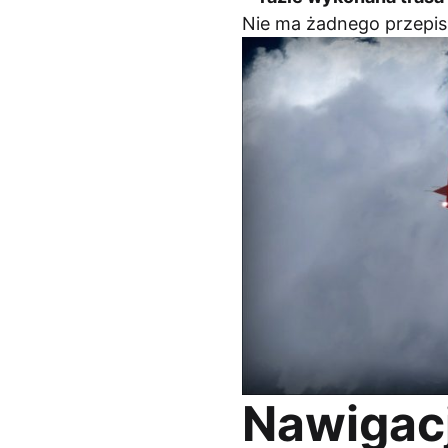
Nie ma żadnego przepis
Nawigacj