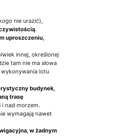
ogo nie urazić),
eczywistością
.
ym uproszczeniu,
lwiek innej, określonej
dzie tam nie ma słowa
y wykonywania lotu
terystyczny budynek,
aną trasę
i i nad morzem.
nie wymagają nawet
nawigacyjna, w żadnym