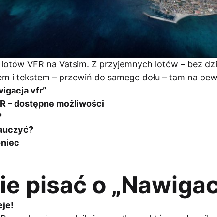
 z lotów VFR na Vatsim. Z przyjemnych lotów – bez d
ułem i tekstem – przewiń do samego dołu – tam na pe
igacja vfr”
FR – dostępne możliwości
?
nauczyć?
oniec
e pisać o „Nawigac
eje!