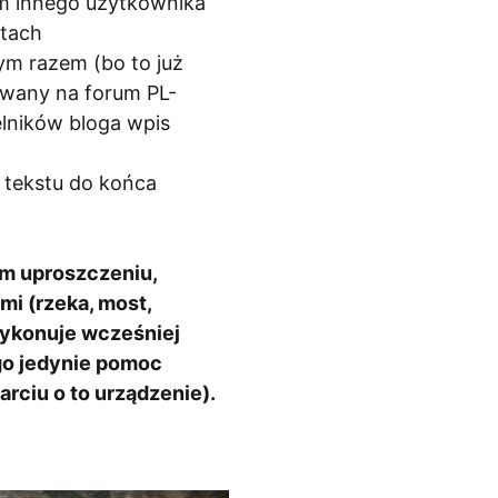
em innego użytkownika
ktach
ym razem (bo to już
kowany na forum PL-
telników bloga wpis
z tekstu do końca
ym uproszczeniu,
mi (rzeka, most,
wykonuje wcześniej
ego jedynie pomoc
rciu o to urządzenie).