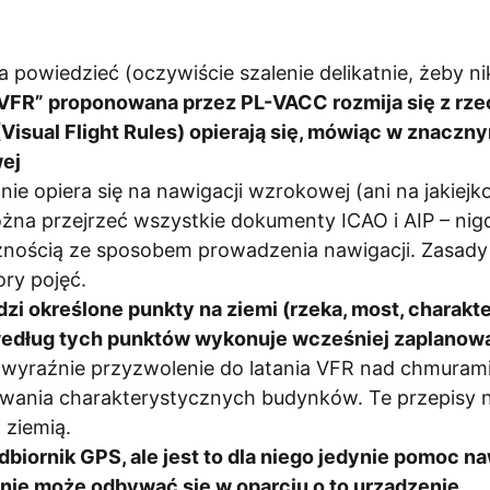
 powiedzieć (oczywiście szalenie delikatnie, żeby nik
i VFR” proponowana przez PL-VACC rozmija się z rz
Visual Flight Rules) opierają się, mówiąc w znaczn
wej
nie opiera się na nawigacji wzrokowej (ani na jakiejko
żna przejrzeć wszystkie dokumenty ICAO i AIP – nig
znością ze sposobem prowadzenia nawigacji. Zasad
ory pojęć.
idzi określone punkty na ziemi (rzeka, most, charak
i według tych punktów wykonuje wcześniej zaplanow
ą wyraźnie przyzwolenie do latania VFR nad chmuram
wania charakterystycznych budynków. Te przepisy 
ziemią.
dbiornik GPS, ale jest to dla niego jedynie pomoc 
 nie może odbywać się w oparciu o to urządzenie