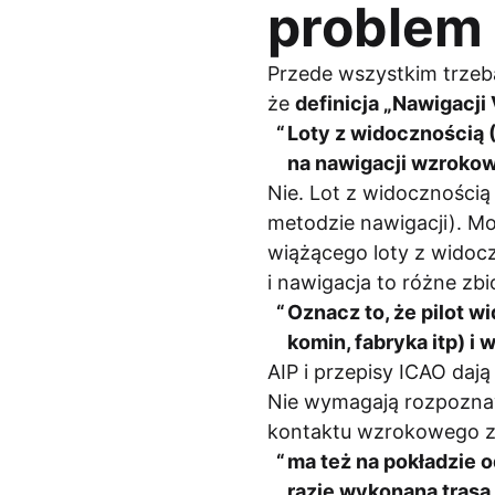
problem
Przede wszystkim trzeba
że
definicja „Nawigacj
Loty z widocznością (
na nawigacji wzroko
Nie. Lot z widocznością 
metodzie nawigacji). Mo
wiążącego loty z widoc
i nawigacja to różne zbi
Oznacz to, że pilot w
komin, fabryka itp) 
AIP i przepisy ICAO daj
Nie wymagają rozpozna
kontaktu wzrokowego z 
ma też na pokładzie o
razie wykonana trasa