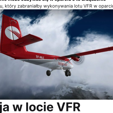
u, który zabraniałby wykonywania lotu VFR w oparci
a w locie VFR