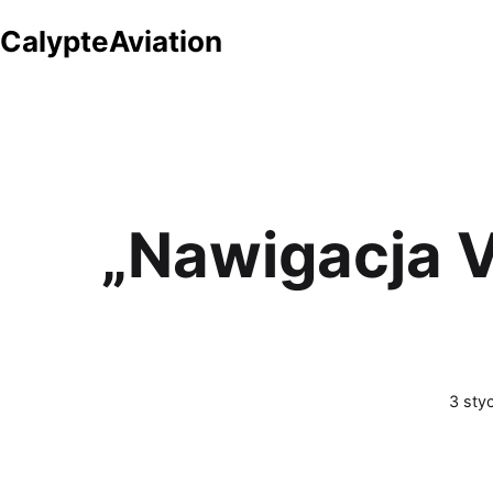
Przejdź
CalypteAviation
do
treści
„Nawigacja V
Opubl
3 sty