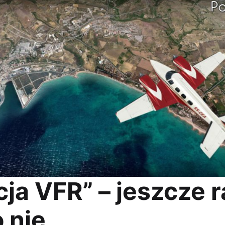
ja VFR” – jeszcze r
 nie