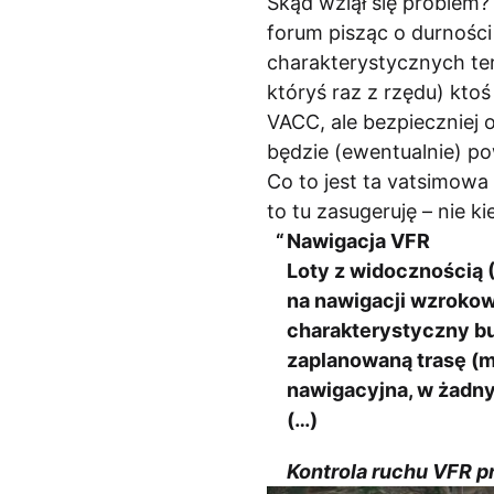
Skąd wziął się problem?
forum pisząc o durnośc
charakterystycznych te
któryś raz z rzędu) kto
VACC, ale bezpieczniej o
będzie (ewentualnie) pow
Co to jest ta vatsimowa 
to tu zasugeruję – nie kie
Nawigacja VFR
Loty z widocznością (
na nawigacji wzrokowe
charakterystyczny bu
zaplanowaną trasę (ma
nawigacyjna, w żadny
(…)
Kontrola ruchu VFR pr