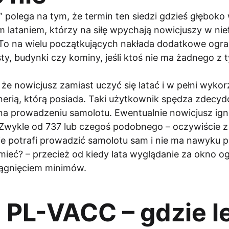
 polega na tym, że termin ten siedzi gdzieś głęboko
 lataniem, którzy na siłę wpychają nowicjuszy w ni
. To na wielu początkujących nakłada dodatkowe ogran
sty, budynki czy kominy, jeśli ktoś nie ma żadnego 
, że nowicjusz zamiast uczyć się latać i w pełni wyk
enerią, którą posiada. Taki użytkownik spędza zdecy
 na prowadzeniu samolotu. Ewentualnie nowicjusz ign
 Zwykle od 737 lub czegoś podobnego – oczywiście z 
 nie potrafi prowadzić samolotu sam i nie ma nawyku 
ieć? – przecież od kiedy lata wyglądanie za okno o
iągnięciem minimów.
a PL-VACC – gdzie l