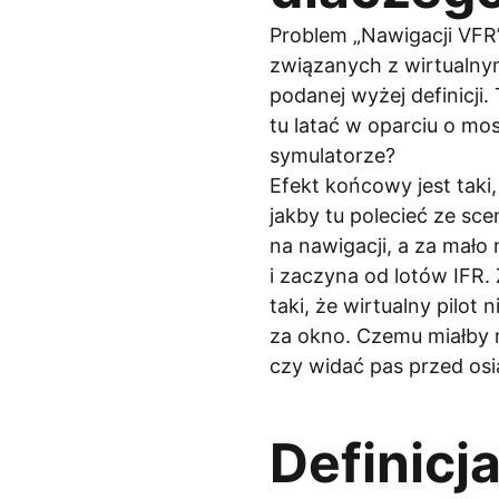
Problem „Nawigacji VFR”
związanych z wirtualnym
podanej wyżej definicji
tu latać w oparciu o mo
symulatorze?
Efekt końcowy jest taki
jakby tu polecieć ze sc
na nawigacji, a za mało
i zaczyna od lotów IFR.
taki, że wirtualny pilot
za okno. Czemu miałby m
czy widać pas przed os
Definicj