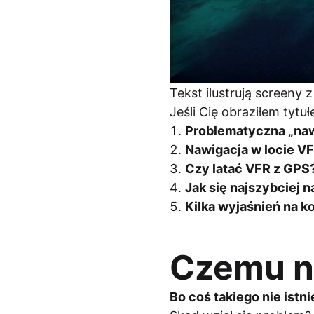
Tekst ilustrują screeny
Jeśli Cię obraziłem tyt
Problematyczna „naw
Nawigacja w locie V
Czy latać VFR z GPS
Jak się najszybciej 
Kilka wyjaśnień na k
Czemu ni
Bo coś takiego nie istni