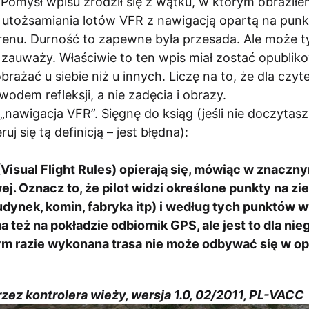
 Pomysł wpisu zrodził się z wątku, w którym obraził
i utożsamiania lotów VFR z nawigacją opartą na pun
renu. Durność to zapewne była przesada. Ale może t
ś zauważy. Właściwie to ten wpis miał zostać opubli
brażać u siebie niż u innych. Liczę na to, że dla czy
odem refleksji, a nie zadęcia i obrazy.
„nawigacja VFR”. Sięgnę do ksiąg (jeśli nie doczytas
ruj się tą definicją – jest błędna):
Visual Flight Rules) opierają się, mówiąc w znaczn
j. Oznacz to, że pilot widzi określone punkty na zie
dynek, komin, fabryka itp) i według tych punktów 
 też na pokładzie odbiornik GPS, ale jest to dla ni
m razie wykonana trasa nie może odbywać się w opa
zez kontrolera wieży, wersja 1.0, 02/2011, PL-VACC