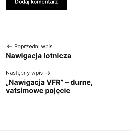
Nawigacja
Poprzedni wpis
Nawigacja lotnicza
wpisu
Następny wpis
„Nawigacja VFR” – durne,
vatsimowe pojęcie