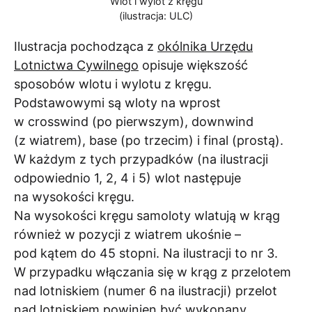
Wlot i wylot z kręgu
(ilustracja: ULC)
Ilustracja pochodząca z
okólnika Urzędu
Lotnictwa Cywilnego
opisuje większość
sposobów wlotu i wylotu z kręgu.
Podstawowymi są wloty na wprost
w crosswind (po pierwszym), downwind
(z wiatrem), base (po trzecim) i final (prostą).
W każdym z tych przypadków (na ilustracji
odpowiednio 1, 2, 4 i 5) wlot następuje
na wysokości kręgu.
Na wysokości kręgu samoloty wlatują w krąg
również w pozycji z wiatrem ukośnie –
pod kątem do 45 stopni. Na ilustracji to nr 3.
W przypadku włączania się w krąg z przelotem
nad lotniskiem (numer 6 na ilustracji) przelot
nad lotniskiem powinien być wykonany