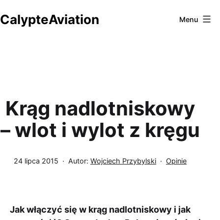
Przejdź
CalypteAviation
do
Menu
treści
Krąg nadlotniskowy
– wlot i wylot z kręgu
Opublikowano
Umieszczono
24 lipca 2015
Autor:
Wojciech Przybylski
Opinie
w
kategoriach:
Jak włączyć się w krąg nadlotniskowy i jak