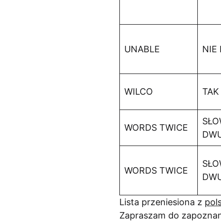
UNABLE
NIE
WILCO
TAK
SŁO
WORDS TWICE
DWU
SŁO
WORDS TWICE
DWU
Lista przeniesiona z
pol
Zapraszam do zapoznan