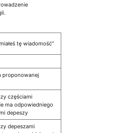
prowadzenie
ii.
umiałeś tę wiadomość”
a proponowanej
dzy częściami
ie ma odpowiedniego
ami depeszy
ędzy depeszami