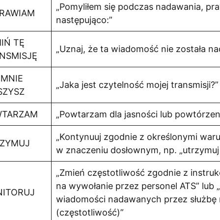
„Pomyliłem się podczas nadawania, pr
RAWIAM
następująco:”
IŃ TĘ
„Uznaj, że ta wiadomość nie została n
NSMISJĘ
 MNIE
„Jaka jest czytelność mojej transmisji?”
SZYSZ
WTARZAM
„Powtarzam dla jasności lub powtórzen
„Kontynuuj zgodnie z określonymi waru
ZYMUJ
w znaczeniu dosłownym, np. „utrzymuj
„Zmień częstotliwość zgodnie z instrukc
na wywołanie przez personel ATS” lub „
ITORUJ
wiadomości nadawanych przez służbę 
(częstotliwość)”