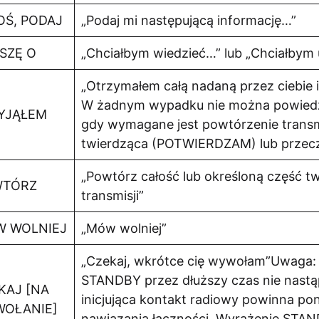
OŚ, PODAJ
„Podaj mi następującą informację…”
SZĘ O
„Chciałbym wiedzieć…” lub „Chciałbym
„Otrzymałem całą nadaną przez ciebie
W żadnym wypadku nie można powied
YJĄŁEM
gdy wymagane jest powtórzenie transm
twierdząca (POTWIERDZAM) lub przecz
„Powtórz całość lub określoną część two
WTÓRZ
transmisji”
 WOLNIEJ
„Mów wolniej”
„Czekaj, wkrótce cię wywołam”Uwaga: 
STANDBY przez dłuższy czas nie nastąp
KAJ [NA
inicjująca kontakt radiowy powinna po
OŁANIE]
nawiązania łączności. Wyrażenie STAN