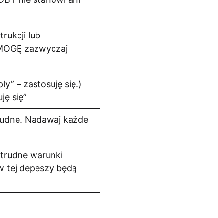
rukcji lub
 MOGĘ zazwyczaj
ly” – zastosuję się.)
ję się”
trudne. Nadawaj każde
 trudne warunki
w tej depeszy będą