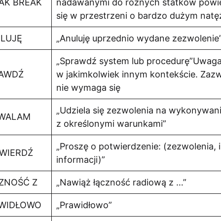
AK BREAK
nadawanymi do różnych statków powie
się w przestrzeni o bardzo dużym natę
LUJĘ
„Anuluję uprzednio wydane zezwolenie
„Sprawdź system lub procedurę”Uwaga
AWDŹ
w jakimkolwiek innym kontekście. Zaz
nie wymaga się
„Udziela się zezwolenia na wykonywani
WALAM
z określonymi warunkami”
„Proszę o potwierdzenie: (zezwolenia, i
WIERDŹ
informacji)”
ZNOŚĆ Z
„Nawiąż łączność radiową z …”
WIDŁOWO
„Prawidłowo”