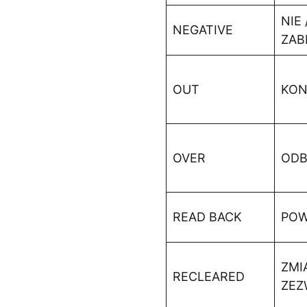
NIE 
NEGATIVE
ZAB
OUT
KON
OVER
ODB
READ BACK
PO
ZMI
RECLEARED
ZEZ