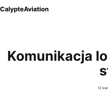
Przejdź
CalypteAviation
do
treści
Komunikacja lo
s
Opubl
12 kwi