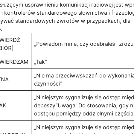
służącym usprawnieniu komunikacji radiowej jest w
i kontrolerów standardowego słownictwa i frazeolog
używać standardowych zwrotów w przypadkach, dla
.
WIERDŹ
„Powiadom mnie, czy odebrałeś i zroz
BIÓR]
WIERDZAM
„Tak”
„Nie ma przeciwwskazań do wykonani
ŻNA
czynności”
„Niniejszym sygnalizuje się odstęp mię
AK
depeszy”Uwaga: Do stosowania, gdy n
odstępu pomiędzy oddzielnymi części
„Niniejszym sygnalizuje się odstęp mi