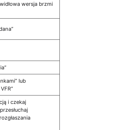
awidłowa wersja brzmi
adana”
ia”
nkami” lub
 VFR”
ją i czekaj
przesłuchaj
rozgłaszania