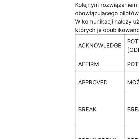
Kolejnym rozwiązaniem 
obowiązującego pilotów 
W komunikacji należy 
których je opublikowano
POT
ACKNOWLEDGE
[OD
AFFIRM
POT
APPROVED
MO
BREAK
BRE