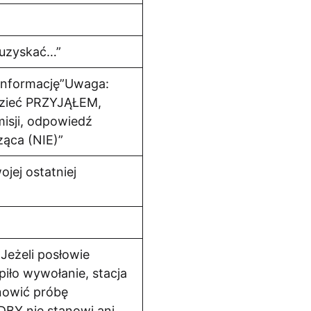
 uzyskać…”
 informację”Uwaga:
zieć PRZYJĄŁEM,
isji, odpowiedź
ąca (NIE)”
jej ostatniej
Jeżeli posłowie
iło wywołanie, stacja
nowić próbę
DBY nie stanowi ani