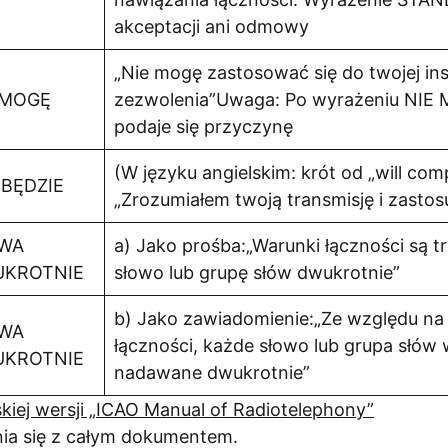
akceptacji ani odmowy
„Nie mogę zastosować się do twojej inst
 MOGĘ
zezwolenia”Uwaga: Po wyrażeniu NIE
podaje się przyczynę
(W języku angielskim: krót od „will comp
 BĘDZIE
„Zrozumiałem twoją transmisję i zastosu
WA
a) Jako prośba:„Warunki łączności są 
KROTNIE
słowo lub grupę słów dwukrotnie”
b) Jako zawiadomienie:„Ze względu na
WA
łączności, każde słowo lub grupa słów 
KROTNIE
nadawane dwukrotnie”
skiej wersji „ICAO Manual of Radiotelephony”
ia się z całym dokumentem.