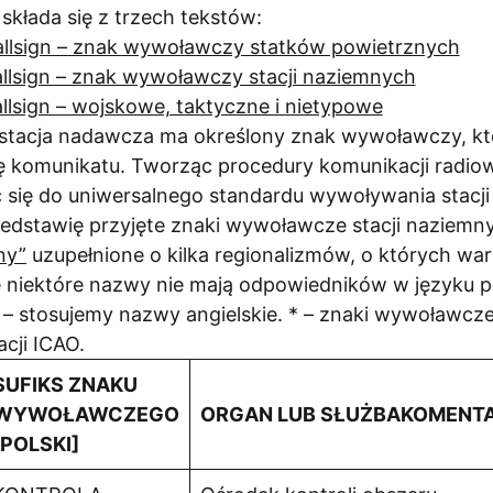
kłada się z trzech tekstów:
allsign – znak wywoławczy statków powietrznych
allsign – znak wywoławczy stacji naziemnych
llsign – wojskowe, taktyczne i nietypowe
 stacja nadawcza ma określony znak wywoławczy, k
ę komunikatu. Tworząc procedury komunikacji radiow
yć się do uniwersalnego standardu wywoływania stacj
rzedstawię przyjęte znaki wywoławcze stacji naziem
ny”
uzupełnione o kilka regionalizmów, o których wa
 niektóre nazwy nie mają odpowiedników w języku pol
 – stosujemy nazwy angielskie. * – znaki wywoławcz
cji ICAO.
SUFIKS ZNAKU
WYWOŁAWCZEGO
ORGAN LUB SŁUŻBAKOMENT
[POLSKI]