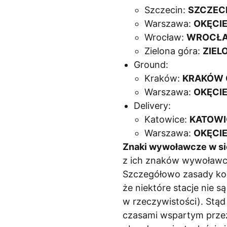
Szczecin:
SZCZECI
Warszawa:
OKĘCIE
Wrocław:
WROCŁA
Zielona góra:
ZIEL
Ground:
Kraków:
KRAKÓW
Warszawa:
OKĘCI
Delivery:
Katowice:
KATOWI
Warszawa:
OKĘCIE
Znaki wywoławcze w si
z ich znaków wywoławczy
Szczegółowo zasady kom
że niektóre stacje nie 
w rzeczywistości). Stą
czasami wspartym przez 