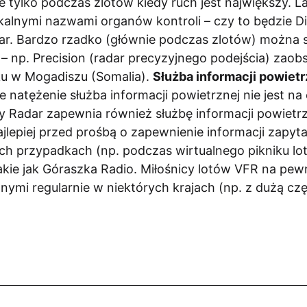
 tylko podczas zlotów kiedy ruch jest największy. La
kalnymi nazwami organów kontroli – czy to będzie Dir
ar. Bardzo rzadko (głównie podczas zlotów) można s
– np. Precision (radar precyzyjnego podejścia) zao
sku w Mogadiszu (Somalia).
Służba informacji powietr
e natężenie służba informacji powietrznej nie jest n
y Radar zapewnia również służbę informacji powietrzn
ajlepiej przed prośbą o zapewnienie informacji zapyta
h przypadkach (np. podczas wirtualnego pikniku lo
kie jak Góraszka Radio. Miłośnicy lotów VFR na pewn
ymi regularnie w niektórych krajach (np. z dużą czę