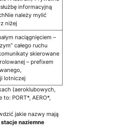
 służbę informacyjną
chNie należy mylić
z niżej
małym naciągnięciem –
czym” całego ruchu
 komunikaty skierowane
rolowanej – prefixem
lowanego,
 lotniczej
skach (aeroklubowych,
e to: PORT*, AERO*,
awdzić jakie nazwy mają
 stacje naziemne