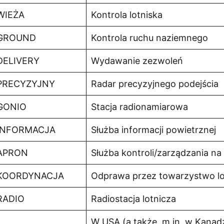
WIEŻA
Kontrola lotniska
GROUND
Kontrola ruchu naziemnego
DELIVERY
Wydawanie zezwoleń
PRECYZYJNY
Radar precyzyjnego podejścia
GONIO
Stacja radionamiarowa
INFORMACJA
Służba informacji powietrznej
APRON
Służba kontroli/zarządzania na 
KOORDYNACJA
Odprawa przez towarzystwo lo
RADIO
Radiostacja lotnicza
W USA (a także, m.in. w Kanadzi