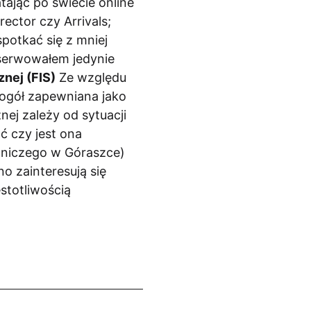
tając po świecie online
ector czy Arrivals;
potkać się z mniej
bserwowałem jedynie
znej (FIS)
Ze względu
a ogół zapewniana jako
ej zależy od sytuacji
ć czy jest ona
tniczego w Góraszce)
o zainteresują się
stotliwością