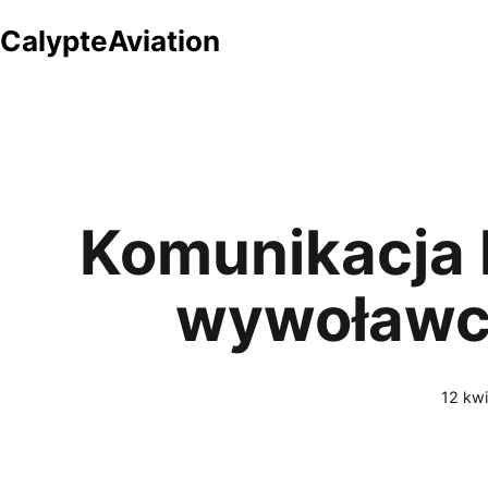
Przejdź
CalypteAviation
do
treści
Komunikacja l
wywoławcz
Opubl
12 kwi