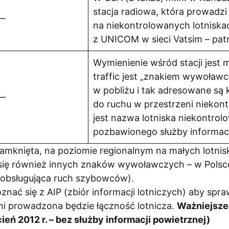
stacja radiowa, która prowadzi
—
na niekontrolowanych lotniska
z UNICOM w sieci Vatsim – patr
Wymienienie wśród stacji jest 
traffic jest „znakiem wywoław
w pobliżu i tak adresowane są
—
do ruchu w przestrzeni niekont
jest nazwa lotniska niekontro
pozbawionego służby informacji
 zamknięta, na poziomie regionalnym na małych lotni
się również innych znaków wywoławczych – w Polsc
obsługująca ruch szybowców).
znać się z AIP (zbiór informacji lotniczych) aby spr
ymi prowadzona będzie łączność lotnicza.
Ważniejsze
ień 2012 r. – bez służby informacji powietrznej)