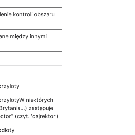
enie kontroli obszaru
ane między innymi
przyloty
przylotyW niektórych
Brytania…) zastępuje
tor” (czyt. 'dajrektor’)
odloty