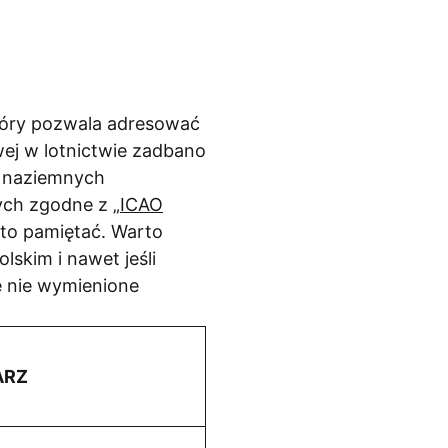
tóry pozwala adresować
ej w lotnictwie zadbano
i naziemnych
nych zgodne z
„ICAO
rto pamiętać. Warto
skim i nawet jeśli
e nie wymienione
ARZ