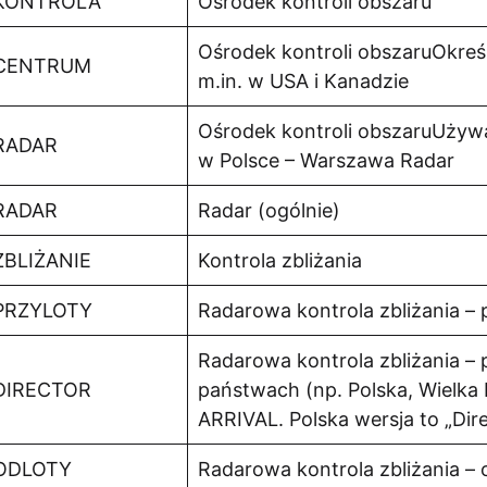
KONTROLA
Ośrodek kontroli obszaru
Ośrodek kontroli obszaruOkreśl
CENTRUM
m.in. w USA i Kanadzie
Ośrodek kontroli obszaruUżyw
RADAR
w Polsce – Warszawa Radar
RADAR
Radar (ogólnie)
ZBLIŻANIE
Kontrola zbliżania
PRZYLOTY
Radarowa kontrola zbliżania – 
Radarowa kontrola zbliżania – 
DIRECTOR
państwach (np. Polska, Wielka 
ARRIVAL. Polska wersja to „Direc
ODLOTY
Radarowa kontrola zbliżania – 