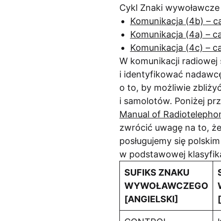
Cykl Znaki wywoławcze s
Komunikacja (4b) – c
Komunikacja (4a) – c
Komunikacja (4c) – ca
W komunikacji radiowej
i identyfikować nadawc
o to, by możliwie zbliż
i samolotów. Poniżej p
Manual of Radiotelepho
zwrócić uwagę na to, że
posługujemy się polskim
w podstawowej klasyfika
SUFIKS ZNAKU
WYWOŁAWCZEGO
[ANGIELSKI]