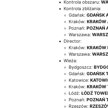
Kontrola obszaru:
WA
Kontrola zbliżania:
Gdańsk:
GDAŃSK A
Kraków:
KRAKÓW 
Poznań:
POZNAŃ A
Warszawa:
WARSZ
Director:
Kraków:
KRAKÓW 
Warszawa:
WARSZ
Wieża:
Bydgoszcz:
BYDGO
Gdańsk:
GDAŃSK 
Katowice:
KATOWI
Kraków:
KRAKÓW 
Łódź:
ŁÓDŹ TOWER
Poznań:
POZNAŃ 
Rzeszów:
RZESZÓ