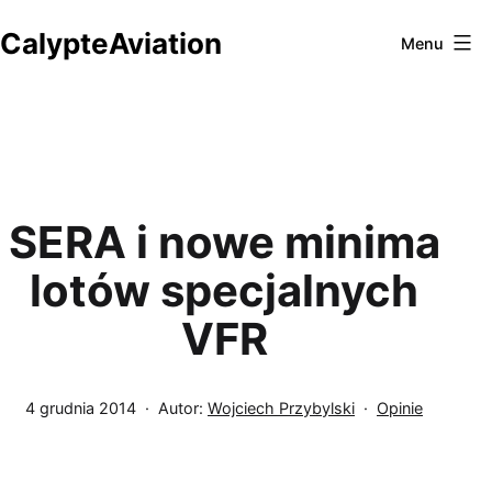
Przejdź
CalypteAviation
do
Menu
treści
SERA i nowe minima
lotów specjalnych
VFR
Opublikowano
Umieszczono
4 grudnia 2014
Autor:
Wojciech Przybylski
Opinie
w
kategoriach: