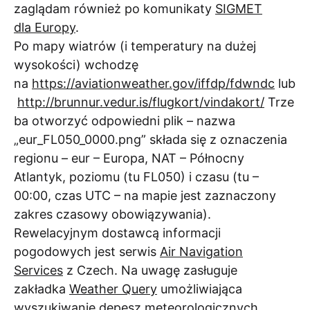
zaglądam również po komunikaty
SIGMET
dla Europy
.
Po mapy wiatrów (i temperatury na dużej
wysokości) wchodzę
na
https://aviationweather.gov/iffdp/fdwndc
lub
http://brunnur.vedur.is/flugkort/vindakort/
Trze
ba otworzyć odpowiedni plik – nazwa
„eur_FL050_0000.png” składa się z oznaczenia
regionu – eur – Europa, NAT – Północny
Atlantyk, poziomu (tu FL050) i czasu (tu –
00:00, czas UTC – na mapie jest zaznaczony
zakres czasowy obowiązywania).
Rewelacyjnym dostawcą informacji
pogodowych jest serwis
Air Navigation
Services
z Czech. Na uwagę zasługuje
zakładka
Weather Query
umożliwiająca
wyszukiwanie depesz meteorologicznych