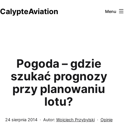
Przejdź
CalypteAviation
do
Menu
treści
Pogoda – gdzie
szukać prognozy
przy planowaniu
lotu?
Opublikowano
Umieszczono
24 sierpnia 2014
Autor:
Wojciech Przybylski
Opinie
w