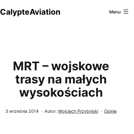
Przejdź
CalypteAviation
do
Menu
treści
MRT – wojskowe
trasy na małych
wysokościach
Opublikowano
Umieszczono
3 września 2014
Autor:
Wojciech Przybylski
Opinie
w
kategoriach: