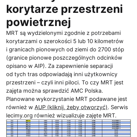
korytarze przestrzeni
powietrznej
MRT są wydzielonymi zgodnie z potrzebami
korytarzami o szerokości 5 lub 10 kilometrów
i granicach pionowych od ziemi do 2700 stóp
(granice pionowe poszczególnych odcinków
opisano w AIP). Za zapewnienie separacji
od tych tras odpowiadają inni użytkownicy
przestrzeni – czyli inni piloci. To czy MRT jest
zajęta można sprawdzić AMC Polska.
Planowane wykorzystanie MRT podawane jest
również w
AUP (kliknij, żeby otworzyć)
. Serwis
lecimy.org również wizualizuje zajęte MRT.