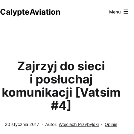
Przejdź
CalypteAviation
do
Menu
treści
Zajrzyj do sieci
i posłuchaj
komunikacji [Vatsim
#4]
Opublikowano
Umieszczono
20 stycznia 2017
Autor:
Wojciech Przybylski
Opinie
w